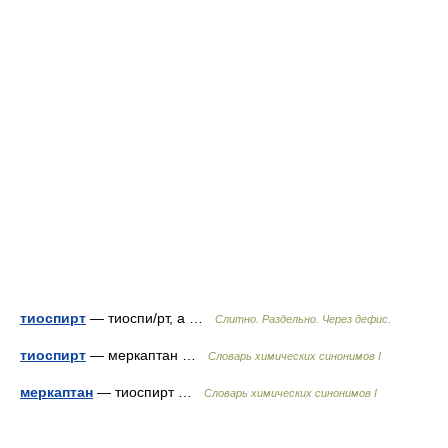
тиоспирт
— тиоспи/рт, а …
Слитно. Раздельно. Через дефис.
тиоспирт
— меркаптан …
Cловарь химических синонимов I
меркаптан
— тиоспирт …
Cловарь химических синонимов I