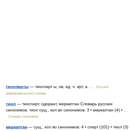
тиоспирты
— тиоспирт ы, ов, ед. ч. ирт, а …
Русский
орфографический словарь
тиол
— тиоспирт, одорант, меркаптан Словарь русских
синонимов. тиол сущ., кол во синонимов: 3 • меркаптан (4) • …
Словарь синонимов
меркаптан
— сущ., кол во синонимов: 4 • спирт (101) • тиол (3)