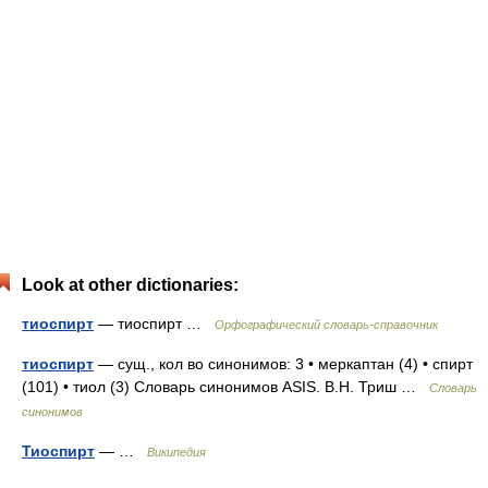
Look at other dictionaries:
тиоспирт
— тиоспирт …
Орфографический словарь-справочник
тиоспирт
— сущ., кол во синонимов: 3 • меркаптан (4) • спирт
(101) • тиол (3) Словарь синонимов ASIS. В.Н. Триш …
Словарь
синонимов
Тиоспирт
— …
Википедия