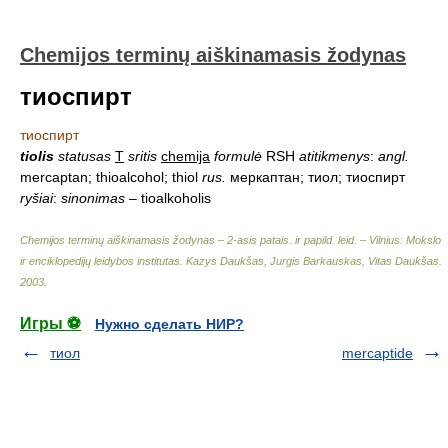
Chemijos terminų aiškinamasis žodynas
тиоспирт
тиоспирт
tiolis
statusas
T
sritis
chemija
formulė
RSH
atitikmenys
:
angl.
mercaptan; thioalcohol; thiol
rus.
меркаптан; тиол; тиоспирт
ryšiai
:
sinonimas
– tioalkoholis
Chemijos terminų aiškinamasis žodynas – 2-asis patais. ir papild. leid. – Vilnius: Mokslo
ir enciklopedijų leidybos institutas
.
Kazys Daukšas, Jurgis Barkauskas, Vitas Daukšas
.
2003
.
Игры ⚽
Нужно сделать НИР?
тиол
mercaptide