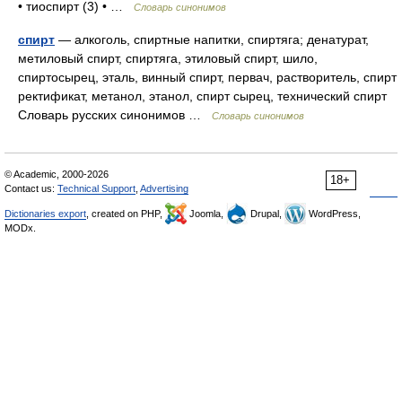
• тиоспирт (3) • …
Словарь синонимов
спирт
— алкоголь, спиртные напитки, спиртяга; денатурат,
метиловый спирт, спиртяга, этиловый спирт, шило,
спиртосырец, эталь, винный спирт, первач, растворитель, спирт
ректификат, метанол, этанол, спирт сырец, технический спирт
Словарь русских синонимов …
Словарь синонимов
© Academic, 2000-2026
18+
Contact us:
Technical Support
,
Advertising
Dictionaries export
, created on PHP,
Joomla,
Drupal,
WordPress,
MODx.